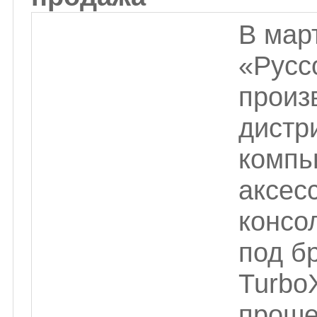
В мар
«Русс
произ
дистр
компь
аксес
консо
под б
Turbo
проше