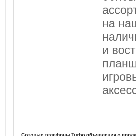
ассор
на на
налич
и вос
планш
игров
аксес
Cотовые телефоны Turbo объявления о прод