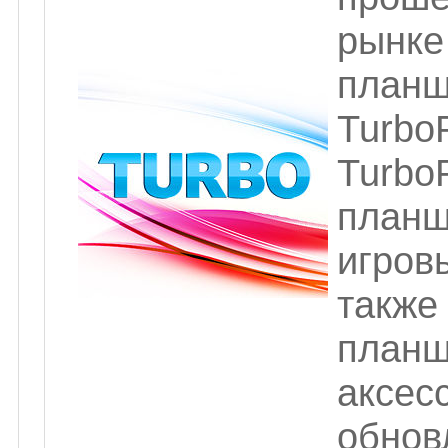
рынке
планш
Turbo
Turbo
планш
игровы
также
планш
аксес
обнов